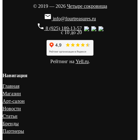
© 2019 — 2026
Четыре сокровища

info@fourtreasures.ru
phone
8 (925) 189-13-57
с 10 до 20
Рейтинг на
Yell.ru
.
Навигация
Главная
Магазин
Арт-салон
Новости
Статьи
Бренды
Партнеры