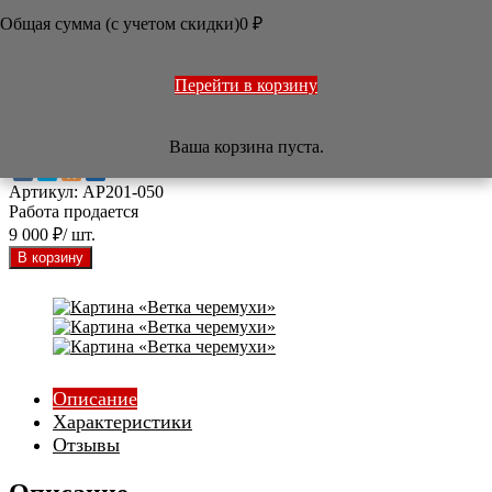
Общая сумма (с учетом скидки)

0
₽
/
Арт-салон
/
Картины
/
Картина «Ветка черемухи»



Перейти в корзину
Картина «Ветка черемухи»
Ваша корзина пуста.
Артикул:
AP201-050
Работа продается
9 000
₽
/ шт.
Описание
Характеристики
Отзывы