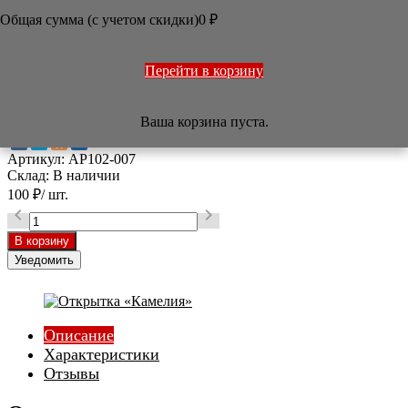
Общая сумма (с учетом скидки)

0
₽
/
Арт-салон
/
Открытки, календари
/
Открытка «Камелия»



Перейти в корзину
Открытка «Камелия»
Ваша корзина пуста.
Артикул:
AP102-007
Склад:
В наличии
100
₽
/ шт.


Уведомить
Описание
Характеристики
Отзывы