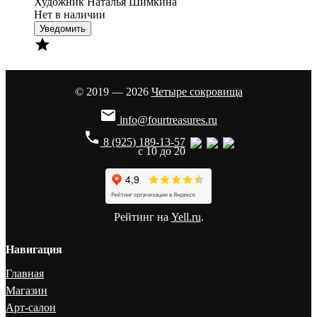
Художник Наталья Шимкина
Нет в наличии
Уведомить

© 2019 — 2026
Четыре сокровища

info@fourtreasures.ru
phone
8 (925) 189-13-57
с 10 до 20
Рейтинг на
Yell.ru
.
Навигация
Главная
Магазин
Арт-салон