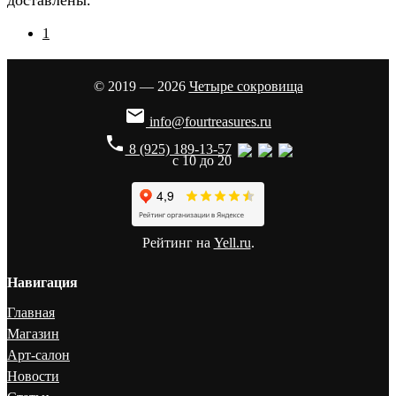
1
© 2019 — 2026
Четыре сокровища

info@fourtreasures.ru
phone
8 (925) 189-13-57
с 10 до 20
Рейтинг на
Yell.ru
.
Навигация
Главная
Магазин
Арт-салон
Новости