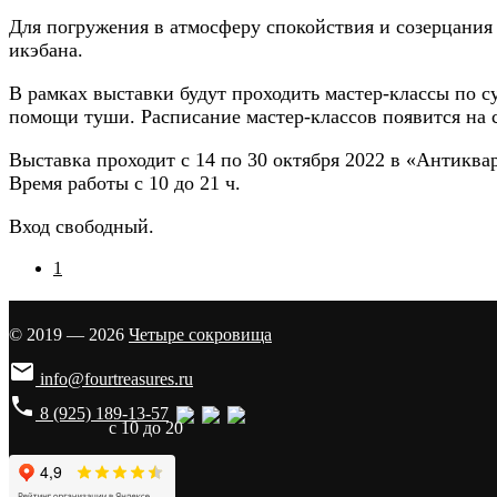
Для погружения в атмосферу спокойствия и созерцани
икэбана.
В рамках выставки будут проходить мастер-классы по су
помощи туши. Расписание мастер-классов появится на 
Выставка проходит с 14 по 30 октября 2022 в «Антикварн
Время работы с 10 до 21 ч.
Вход свободный.
1
© 2019 — 2026
Четыре сокровища

info@fourtreasures.ru
phone
8 (925) 189-13-57
с 10 до 20