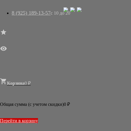
8 (925) 189-13-57
с 10 до 20




ГЛАВНАЯ

МАГАЗИН
АРТ-САЛОН
О НАС
ДОСТАВКА
КОНТАКТЫ
СТАТЬИ

Корзина
0
₽

Новости
2026
Общая сумма (с учетом скидки)
0
₽
ИЮЛЬ
МАРТ
2025
Перейти в корзину
ДЕКАБРЬ
ОКТЯБРЬ