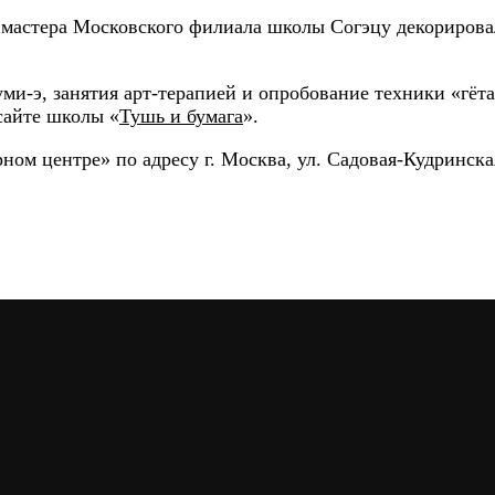
я мастера Московского филиала школы Согэцу декориро
ми-э, занятия арт-терапией и опробование техники «гёта
сайте школы «
Тушь и бумага
».
ом центре» по адресу г. Москва, ул. Садовая-Кудринская,