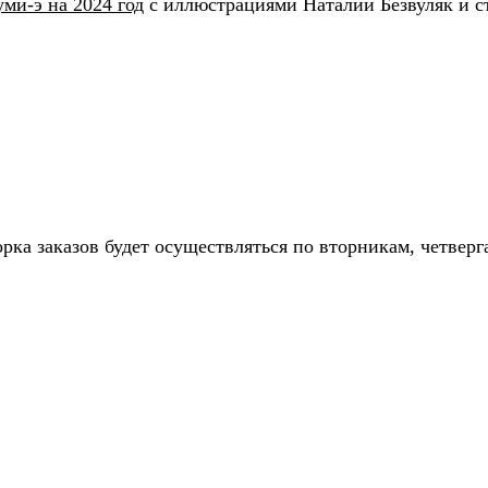
уми-э на 2024 год
с иллюстрациями Наталии Безвуляк и с
орка заказов будет осуществляться по вторникам, четвер