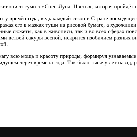
ивописи суми-э «Снег. Луна. Цветы», которая пройдёт с 
оту времён года, ведь каждый сезон в Стране восходяще
ражая его в мазках туши на рисовой бумаге, а художник
ые сюжеты, как в живописи, так и во всех сферах повсе
и ветвей сакуры весной, искрится изобилием разных ви
мой.
умагу всю мощь и красоту природы, формируя узнаваемые
ущем через времена года. Так было тысячу лет назад, р