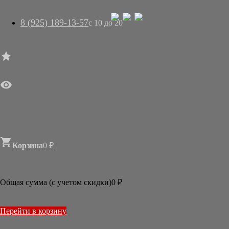
8 (925) 189-13-57
с 10 до 20




ГЛАВНАЯ

МАГАЗИН
АРТ-САЛОН
О НАС
ДОСТАВКА
КОНТАКТЫ
СТАТЬИ

Корзина
0
₽

Новости
2026
Общая сумма (с учетом скидки)
0
₽
ИЮЛЬ
МАРТ
2025
Перейти в корзину
ДЕКАБРЬ
ОКТЯБРЬ