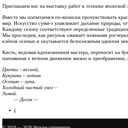
Приглашаем вас на выставку работ в технике японской ж
Вместе мы попытаемся по-японски прочувствовать крас
мир. Искусство суми-э улавливает дыхание природы, от
Каждому сезону соответствуют определенные традиционн
Мы проследим, как рисунок оживает нежными росчеркам
клёнов осенью и окутывается белоснежным одеялом зи
Кисть, ведомая вдохновением мастера, переносит на б
напоминая о вечном движении жизни и преображении, ид
Цветы – весной,
Кукушка – летом.
Осенью – луна.
Холодный чистый снег –
Зимой.
— Догэн —
1
© 2019 — 2026
Четыре сокровища