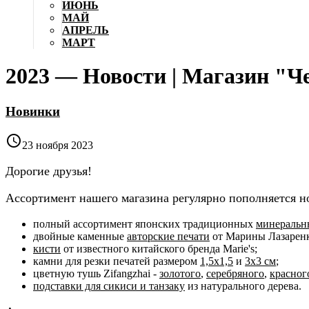
ИЮНЬ
МАЙ
АПРЕЛЬ
МАРТ
2023 — Новости | Магазин "
Новинки

23 ноября 2023
Дорогие друзья!
Ассортимент нашего магазина регулярно пополняется н
полный ассортимент японских традиционных
минеральн
двойные каменные
авторские печати
от Марины Лазаренк
кисти
от известного китайского бренда Marie's;
камни для резки печатей размером
1,5х1,5
и
3х3 см
;
цветную тушь Zifangzhai -
золотого
,
серебряного
,
красног
подставки для сикиси и танзаку
из натурального дерева.