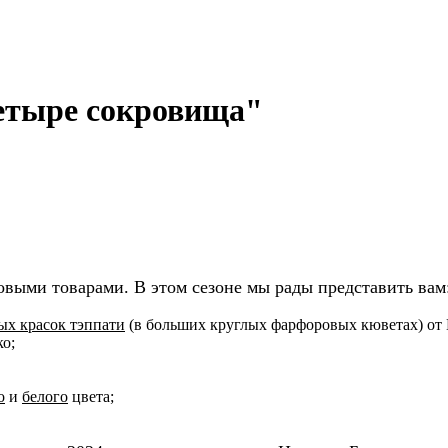
Четыре сокровища"
овыми товарами. В этом сезоне мы рады представить вам
ых красок тэппати
(в больших круглых фарфоровых кюветах) от 
о;
о
и
белого
цвета;