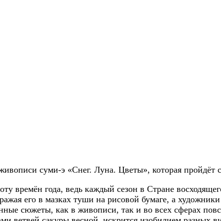
ивописи суми-э «Снег. Луна. Цветы», которая пройдёт с 
оту времён года, ведь каждый сезон в Стране восходяще
ражая его в мазках туши на рисовой бумаге, а художник
ые сюжеты, как в живописи, так и во всех сферах повсе
и ветвей сакуры весной, искрится изобилием разных ви