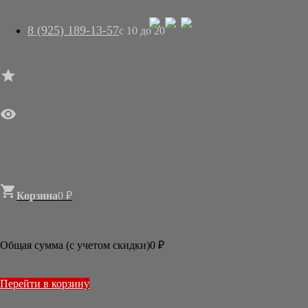
8 (925) 189-13-57
с 10 до 20




ГЛАВНАЯ

МАГАЗИН
АРТ-САЛОН
О НАС
ДОСТАВКА
КОНТАКТЫ
СТАТЬИ

Корзина
0
₽

Новости
2026
Общая сумма (с учетом скидки)
0
₽
ИЮЛЬ
МАРТ
2025
Перейти в корзину
ДЕКАБРЬ
ОКТЯБРЬ