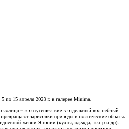
5 по 15 апреля 2023 г. в
галерее Minima
.
го солнца – это путешествие в отдельный волшебный
и превращают зарисовки природы в поэтические образы.
дневной жизни Японии (кухня, одежда, театр и др).
дов цветов летом, загорается красными листьями