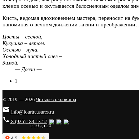
клёнов осенью и окутывается белоснежным одеялом зи
Кисть, ведомая вдохновением мастера, переносит на б
напоминая о вечном движении жизни и преображении, ид
Цветы – весной,
Кукушка – летом.
Осенью – луна.
Холодный чистый снег –
Зимой.
— Догэн —
1
© 2019 — 2026
Четыре сокровища

info@fourtreasures.ru
phone
8 (925) 189-13-57
с 10 до 20