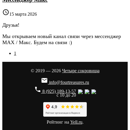

15 марта 2026
Друзья!
Мы открываем новый канал связи через мессенджер
MAX / Макс. Будем на связи :)
1
© 2019 — 2026
Четыре сокровища

info@fourtreasures.ru
phone
8 (925) 189-13-57
с 10 до 20
Рейтинг на
Yell.ru
.