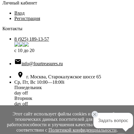
Личный кабинет
Вход
Регистрация
Контакты
8 (925) 189-13-57
с 10 до 20

info@fourtreasures.ru

г. Москва, Старокалужское шоссе 65
Ср, Пт, Вс 10:00—18:00
i
Понедельник
day off
Вторник
day off
Среда
Этот сайт использует файлы cookies и сервисы сбора
10:00 — 18:00
технических данных посетителей для обеспечения
Четверг
Задать вопрос
работоспособности и улучшения качества обслуживания в
day off
соответствии с
Политикой конфиденциальности
.
Пятница