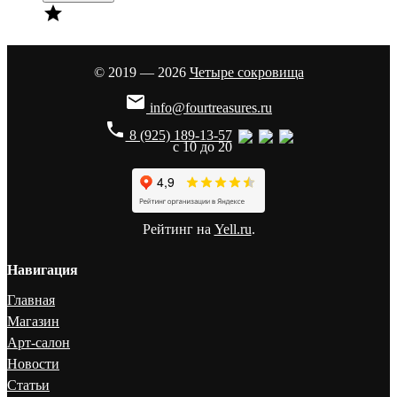

© 2019 — 2026
Четыре сокровища

info@fourtreasures.ru
phone
8 (925) 189-13-57
с 10 до 20
Рейтинг на
Yell.ru
.
Навигация
Главная
Магазин
Арт-салон
Новости
Статьи