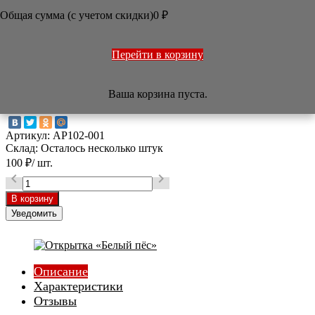
Общая сумма (с учетом скидки)

0
₽
/
Арт-салон
/
Открытки, календари
/
Открытка «Белый
пёс»



Перейти в корзину
Открытка «Белый пёс»
Ваша корзина пуста.
Артикул:
AP102-001
Склад:
Осталось несколько штук
100
₽
/ шт.


Уведомить
Описание
Характеристики
Отзывы