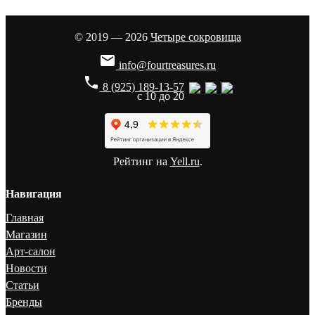
© 2019 — 2026
Четыре сокровища

info@fourtreasures.ru
phone
8 (925) 189-13-57
с 10 до 20
Рейтинг на
Yell.ru
.
Навигация
Главная
Магазин
Арт-салон
Новости
Статьи
Бренды