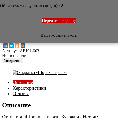
Общая сумма (с учетом скидки)

0
₽
/
Арт-салон
/
Открытки, календари
/
Открытка «Шорох в
траве»



Перейти в корзину
Открытка «Шорох в траве»
Ваша корзина пуста.
Артикул:
AP101-003
Нет в наличии
Уведомить
Описание
Характеристики
Отзывы
Описание
Открытка «Шорох в траве». Художник Наталья