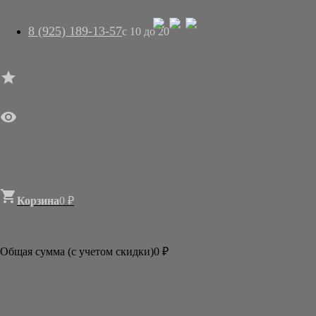
8 (925) 189-13-57
с 10 до 20




ГЛАВНАЯ

МАГАЗИН
АРТ-САЛОН
О НАС
ДОСТАВКА
КОНТАКТЫ
СТАТЬИ

Корзина
0
₽

Категории
АКЦИИ И РАСПРОДАЖИ
Общая сумма (с учетом скидки)
0
₽
КАРТИНЫ
ОТКРЫТКИ, КАЛЕНДАРИ
КНИГИ
ПОДАРКИ ИЗ ЯПОНИИ
НОВОГОДНИЕ СЮРПРИЗЫ