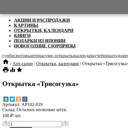

Категории
АКЦИИ И РАСПРОДАЖИ
КАРТИНЫ
ОТКРЫТКИ, КАЛЕНДАРИ
КНИГИ
ПОДАРКИ ИЗ ЯПОНИИ
НОВОГОДНИЕ СЮРПРИЗЫ
гунби
свиток
картина
суми-э
открытка
календарь
учебники
художе

/
Арт-салон
/
Открытки, календари
/
Открытка «Трясогузка



Открытка «Трясогузка»
Артикул:
AP102-019
Склад:
Осталось несколько штук
100
₽
/ шт.

