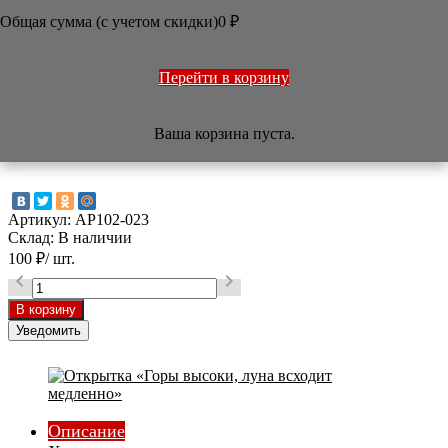
Общая сумма (с учетом скидки)

0
₽
/
Арт-салон
/
Открытки, календари
/
Открытка «Горы
высоки, луна всходит медленно»



Перейти в корзину
Открытка «Горы высоки, луна всходит
Ваша корзина пуста.
медленно»
Артикул:
AP102-023
Склад:
В наличии
100
₽
/ шт.


Уведомить
Описание