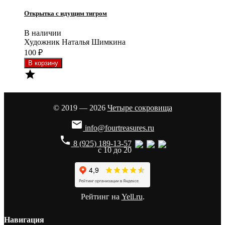
Открытка с идущим тигром
В наличии
Художник Наталья Шимкина
100
₽

© 2019 — 2026
Четыре сокровища

info@fourtreasures.ru
phone
8 (925) 189-13-57
с 10 до 20
Рейтинг на
Yell.ru
.
Навигация