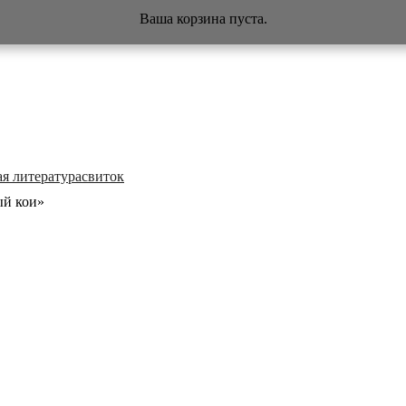
Ваша корзина пуста.
я литература
свиток
й кои»