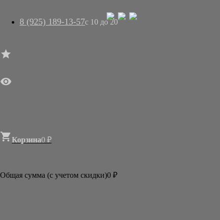
8 (925) 189-13-57
с 10 до 20




ГЛАВНАЯ

МАГАЗИН
АРТ-САЛОН
О НАС
ДОСТАВКА
КОНТАКТЫ
СТАТЬИ

Корзина
0
₽

Категории
АКЦИИ И РАСПРОДАЖИ
Общая сумма (с учетом скидки)
0
₽
КАРТИНЫ
ОТКРЫТКИ, КАЛЕНДАРИ
КНИГИ
ПОДАРКИ ИЗ ЯПОНИИ
НОВОГОДНИЕ СЮРПРИЗЫ