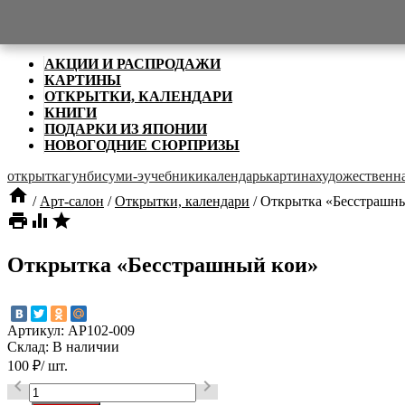

Категории
АКЦИИ И РАСПРОДАЖИ
КАРТИНЫ
ОТКРЫТКИ, КАЛЕНДАРИ
КНИГИ
ПОДАРКИ ИЗ ЯПОНИИ
НОВОГОДНИЕ СЮРПРИЗЫ
открытка
гунби
суми-э
учебники
календарь
картина
художественна

/
Арт-салон
/
Открытки, календари
/
Открытка «Бесстрашны



Открытка «Бесстрашный кои»
Артикул:
AP102-009
Склад:
В наличии
100
₽
/ шт.

