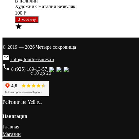
В наличии
Художник Наталия Безвуляк
100
₽

© 2019 — 2026
Четыре сокровища

info@fourtreasures.ru
phone
8 (925) 189-13-57
с 10 до 20
Рейтинг на
Yell.ru
.
Навигация
Главная
Магазин