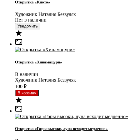
Открытка «Киото»
Художник Наталия Безвуляк
Нет в наличии
Уведомить


Открытка «Хинамацури»
В наличии
Художник Наталия Безвуляк
100
₽


Открытка «Горы высоки, луна всходит медленно»