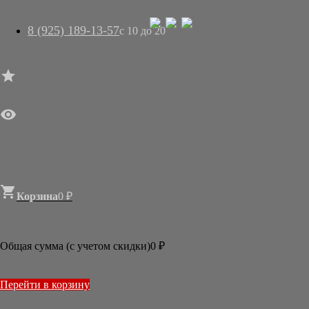
8 (925) 189-13-57
с 10 до 20




ГЛАВНАЯ

МАГАЗИН
АРТ-САЛОН
О НАС
ДОСТАВКА
КОНТАКТЫ
СТАТЬИ

Корзина
0
₽

Новости
2026
Общая сумма (с учетом скидки)
0
₽
ИЮЛЬ
МАРТ
2025
Перейти в корзину
ДЕКАБРЬ
ОКТЯБРЬ