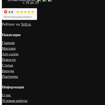
с 10 до 20
Рейтинг на
Yell.ru
.
Навигация
Главная
Магазин
Арт-салон
Новости
Статьи
Бренды
Партнеры
Информация
О нас
Условия работы