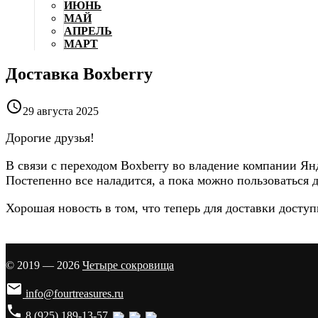
ИЮНЬ
МАЙ
АПРЕЛЬ
МАРТ
Доставка Boxberry

29 августа 2025
Дорогие друзья!
В связи с переходом Boxberry во владение компании Янд
Постепенно все наладится, а пока можно пользоваться 
Хорошая новость в том, что теперь для доставки доступ
© 2019 — 2026
Четыре сокровища

info@fourtreasures.ru
phone
8 (925) 189-13-57