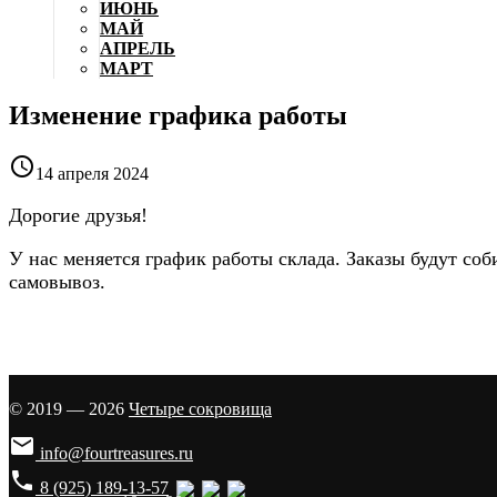
ИЮНЬ
МАЙ
АПРЕЛЬ
МАРТ
Изменение графика работы

14 апреля 2024
Дорогие друзья!
У нас меняется график работы склада. Заказы будут со
самовывоз.
© 2019 — 2026
Четыре сокровища

info@fourtreasures.ru
phone
8 (925) 189-13-57