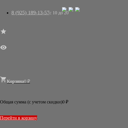
8 (925) 189-13-57
с 10 до 20




ГЛАВНАЯ

МАГАЗИН
АРТ-САЛОН
О НАС
ДОСТАВКА
КОНТАКТЫ
СТАТЬИ

Корзина
0
₽

Новости
2026
Общая сумма (с учетом скидки)
0
₽
ИЮЛЬ
МАРТ
2025
Перейти в корзину
ДЕКАБРЬ
ОКТЯБРЬ