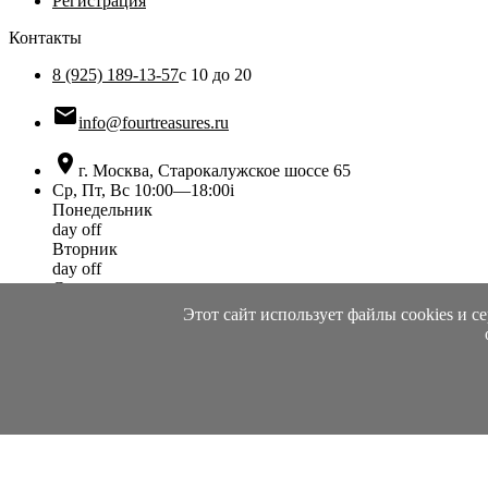
Регистрация
Контакты
8 (925) 189-13-57
с 10 до 20

info@fourtreasures.ru

г. Москва, Старокалужское шоссе 65
Ср, Пт, Вс 10:00—18:00
i
Понедельник
day off
Вторник
day off
Среда
10:00 — 18:00
Этот сайт использует файлы cookies и 
Четверг
day off
Пятница
10:00 — 18:00
Суббота
day off
Воскресенье
10:00 — 18:00