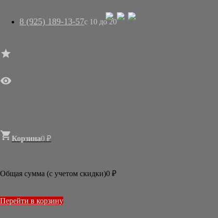
8 (925) 189-13-57
с 10 до 20




ГЛАВНАЯ

МАГАЗИН
АРТ-САЛОН
О НАС
ДОСТАВКА
КОНТАКТЫ
СТАТЬИ

Корзина
0
₽

Новости
2026
Общая сумма (с учетом скидки)
0
₽
ИЮЛЬ
МАРТ
2025
Перейти в корзину
ДЕКАБРЬ
ОКТЯБРЬ