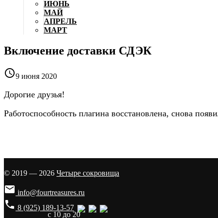
ИЮНЬ
МАЙ
АПРЕЛЬ
МАРТ
Включение доставки СДЭК

9 июня 2020
Дорогие друзья!
Работоспособность плагина восстановлена, снова появ
© 2019 — 2026
Четыре сокровища

info@fourtreasures.ru
phone
8 (925) 189-13-57
с 10 до 20