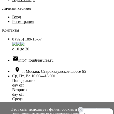
Личный кабинет
Вход
Регистрация
Контакты
8 (925) 189-13-57
с 10 до 20

info@fourtreasures.ru

г. Москва, Старокалужское шоссе 65
Ср, Пт, Вс 10:00—18:00
i
Понедельник
day off
Вторник
day off
Среда
10:00 — 18:00
Четверг
Этот сайт использует файлы cookies и сервисы сбора
day off
технических данных посетителей для обеспечения