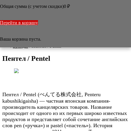
ПЕНТЕЛ / PENTEL
Общая сумма (с учетом скидки)
0
₽
РОНБАОЧЖАЙ / RONGBAOZHAI
САКУРА / SAKURA
СУГИУРА / SUGIURA
Перейти в корзину
ИДЭГЭ / YIDEGE
ЦЗЫФАНЧЖАЙ / ZIFANGZHAI
КРАСНАЯ ЗВЕЗДА
Ваша корзина пуста.

/
Бренды
/
Пентел / Pentel
Пентел / Pentel
Пентел / Pentel (ぺんてる株式会社, Penteru
kabushikigaisha) — частная японская компания-
производитель канцелярских товаров. Название
происходит от одного из их первых широко известных
продуктов и представляет собой сочетание английских
слов pen («ручка») и pastel («пастель»). История