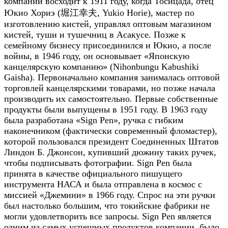
компании восходит к 1911 году, когда Тосицада, отец
Юкио Хориэ (堀江幸夫, Yukio Horie), мастер по
изготовлению кистей, управлял оптовым магазином
кистей, туши и тушечниц в Асакусе. Позже к
семейному бизнесу присоединился и Юкио, а после
войны, в 1946 году, он основывает «Японскую
канцелярскую компанию» (Nihonbungu Kabushiki
Gaisha). Первоначально компания занималась оптовой
торговлей канцелярскими товарами, но позже начала
производить их самостоятельно. Первые собственные
продукты были выпущены в 1951 году. В 1963 году
была разработана «Sign Pen», ручка с гибким
наконечником (фактически современный фломастер),
которой пользовался президент Соединенных Штатов
Линдон Б. Джонсон, купивший дюжину таких ручек,
чтобы подписывать фотографии. Sign Pen была
принята в качестве официального пишущего
инструмента НАСА и была отправлена в космос с
миссией «Джемини» в 1966 году. Спрос на эти ручки
был настолько большим, что токийские фабрики не
могли удовлетворить все запросы. Sign Pen является
одним из самых успешных продуктов компании, было