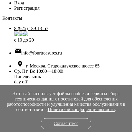
Вход
Регистрация
Контакты
8 (925) 189-13-57
с 10 до 20

info@fourtreasures.ru

г. Москва, Старокалужское шоссе 65
Ср, Пт, Вс 10:00—18:00
i
Понедельник
day off
Вторник
day off
Этот сайт использует файлы cookies и сервисы сбора
Среда
технических данных посетителей для обеспечения
10:00 — 18:00
работоспособности и улучшения качества обслуживания в
Четверг
соответствии с
Политикой конфиденциальности
.
day off
Пятница
Согласиться
10:00 — 18:00
Суббота