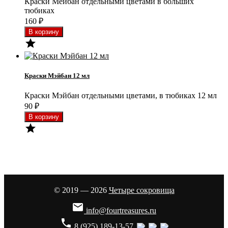
Краски Мейбан отдельными цветами в больших
тюбиках
160
₽

Краски Мэйбан 12 мл
Краски Мэйбан отдельными цветами, в тюбиках 12 мл
90
₽

© 2019 — 2026
Четыре сокровища

info@fourtreasures.ru
phone
8 (925) 189-13-57