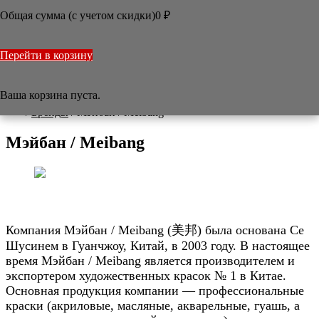
ПЕНТЕЛ / PENTEL
Общая сумма (с учетом скидки)
0
₽
РОНБАОЧЖАЙ / RONGBAOZHAI
САКУРА / SAKURA
СУГИУРА / SUGIURA
Перейти в корзину
ИДЭГЭ / YIDEGE
ЦЗЫФАНЧЖАЙ / ZIFANGZHAI
КРАСНАЯ ЗВЕЗДА
Ваша корзина пуста.

/
Бренды
/
Мэйбан / Meibang
Мэйбан / Meibang
Компания Мэйбан / Meibang (美邦) была основана Се
Шусинем в Гуанчжоу, Китай, в 2003 году. В настоящее
время Мэйбан / Meibang является производителем и
экспортером художественных красок № 1 в Китае.
Основная продукция компании — профессиональные
краски (акриловые, масляные, акварельные, гуашь, а