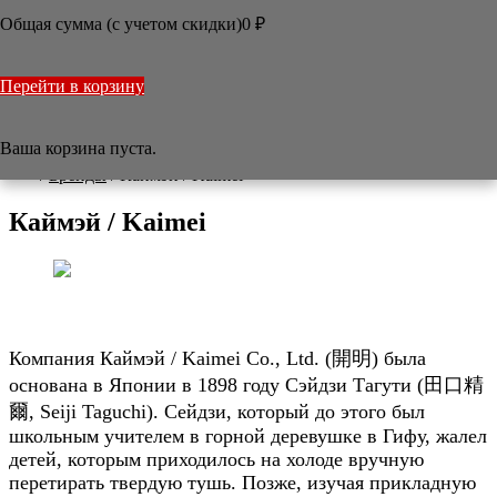
ПЕНТЕЛ / PENTEL
Общая сумма (с учетом скидки)
0
₽
РОНБАОЧЖАЙ / RONGBAOZHAI
САКУРА / SAKURA
СУГИУРА / SUGIURA
Перейти в корзину
ИДЭГЭ / YIDEGE
ЦЗЫФАНЧЖАЙ / ZIFANGZHAI
КРАСНАЯ ЗВЕЗДА
Ваша корзина пуста.

/
Бренды
/
Каймэй / Kaimei
Каймэй / Kaimei
Компания Каймэй / Kaimei Co., Ltd. (開明) была
основана в Японии в 1898 году Сэйдзи Тагути (田口精
爾, Seiji Taguchi). Сейдзи, который до этого был
школьным учителем в горной деревушке в Гифу, жалел
детей, которым приходилось на холоде вручную
перетирать твердую тушь. Позже, изучая прикладную