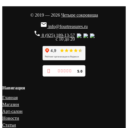
© 2019 — 2026
Четыре сокровища

info@fourtreasures.ru
phone
8 (925) 189-13-57
с 10 до 20
5.0
Навигация
Главная
Магазин
Арт-салон
Новости
Статьи